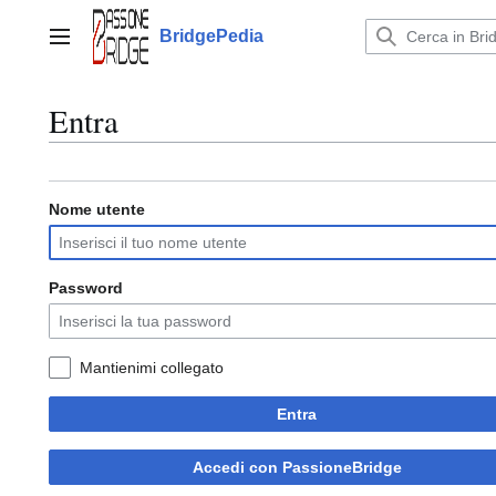
Vai
al
BridgePedia
Menu principale
contenuto
Entra
Nome utente
Password
Mantienimi collegato
Entra
Accedi con PassioneBridge